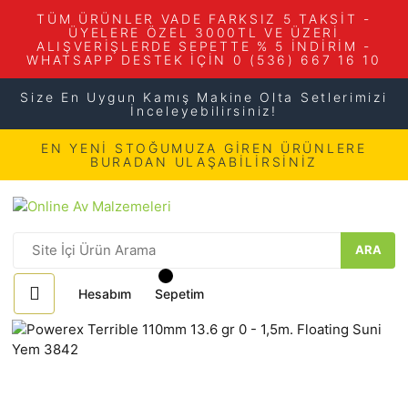
TÜM ÜRÜNLER VADE FARKSIZ 5 TAKSİT -
ÜYELERE ÖZEL 3000TL VE ÜZERİ
ALIŞVERİŞLERDE SEPETTE % 5 İNDİRİM -
WHATSAPP DESTEK İÇİN 0 (536) 667 16 10
Size En Uygun Kamış Makine Olta Setlerimizi
İnceleyebilirsiniz!
EN YENİ STOĞUMUZA GİREN ÜRÜNLERE
BURADAN ULAŞABİLİRSİNİZ
ARA
Hesabım
Sepetim