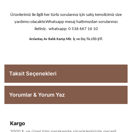
Ürünlerimiz ile ilgili her türlü sorularınız için satış temsilcimiz size
yardımcı olacaktır.Whatsapp mesaj hattımızdan sorularınızı
iletiniz. whatsapp: 0 536 667 16 10
Arslantaş Av Balık Kamp Mlz. İç ve Dış Tic.LTD.ŞTİ.
Taksit Seçenekleri
Yorumlar & Yorum Yaz
Kargo
Bu ürüne ilk yorumu siz yapın!
3000 ₺ ve üzeri tüm perakende siparişlerinizde geçerli