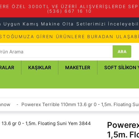
ERE ÖZEL 3000TL VE ÜZERİ ALIŞVERİŞLERDE SEP
(536) 667 16 10
n Uygun Kamış Makine Olta Setlerimizi İnceleyebili
 STOĞUMUZA GİREN ÜRÜNLERE BURADAN ULAŞABİ
ARA
RALAR
KAŞIKLAR
MAKETLER
SOFT SILIKON
innow
Powerex Terrible 110mm 13.6 gr 0 - 1,5m. Floating S
Powerex 
1,5m. F