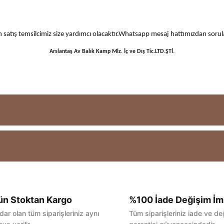
 için satış temsilcimiz size yardımcı olacaktır.Whatsapp mesaj hattımızdan sor
Arslantaş Av Balık Kamp Mlz. İç ve Dış Tic.LTD.ŞTİ.
ün Stoktan Kargo
%100 İade Değişim İm
Bu ürüne ilk yorumu siz yapın!
dar olan tüm siparişleriniz aynı
Tüm siparişleriniz iade ve de