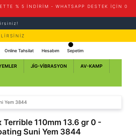
ETTE % 5 İNDİRİM - WHATSAPP DESTEK İÇİN 0
rsiniz!
LİRSİNİZ
Online Tahsilat
Hesabım
Sepetim
 YEMLER
JIG-VIBRASYON
AV-KAMP
uni Yem 3844
Terrible 110mm 13.6 gr 0 -
loating Suni Yem 3844