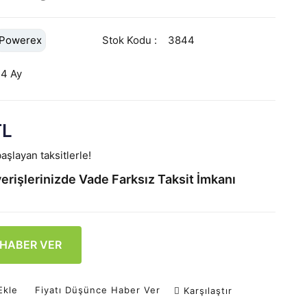
Powerex
Stok Kodu
3844
24 Ay
TL
aşlayan taksitlerle!
erişlerinizde Vade Farksız Taksit İmkanı
 HABER VER
Ekle
Fiyatı Düşünce Haber Ver
Karşılaştır