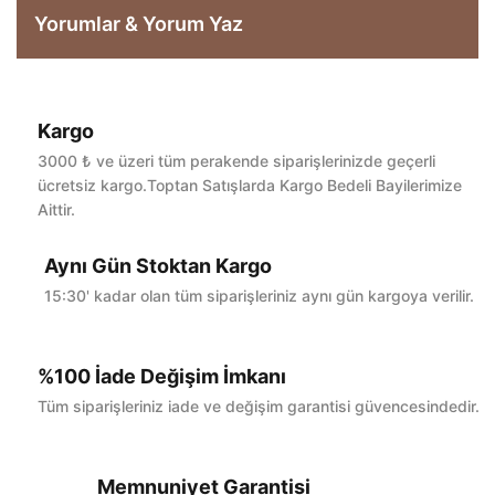
Yorumlar & Yorum Yaz
Kargo
Bu ürüne ilk yorumu siz yapın!
3000 ₺ ve üzeri tüm perakende siparişlerinizde geçerli
ücretsiz kargo.Toptan Satışlarda Kargo Bedeli Bayilerimize
Aittir.
Yorum Yaz
Aynı Gün Stoktan Kargo
15:30' kadar olan tüm siparişleriniz aynı gün kargoya verilir.
%100 İade Değişim İmkanı
Tüm siparişleriniz iade ve değişim garantisi güvencesindedir.
Memnuniyet Garantisi