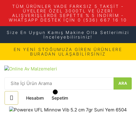
TÜM ÜRÜNLER VADE FARKSIZ 5 TAKSİT -
ÜYELERE ÖZEL 3000TL VE ÜZERİ
ALIŞVERİŞLERDE SEPETTE % 5 İNDİRİM -
WHATSAPP DESTEK İÇİN 0 (536) 667 16 10
Size En Uygun Kamış Makine Olta Setlerimizi
İnceleyebilirsiniz!
EN YENİ STOĞUMUZA GİREN ÜRÜNLERE
BURADAN ULAŞABİLİRSİNİZ
ARA
Hesabım
Sepetim