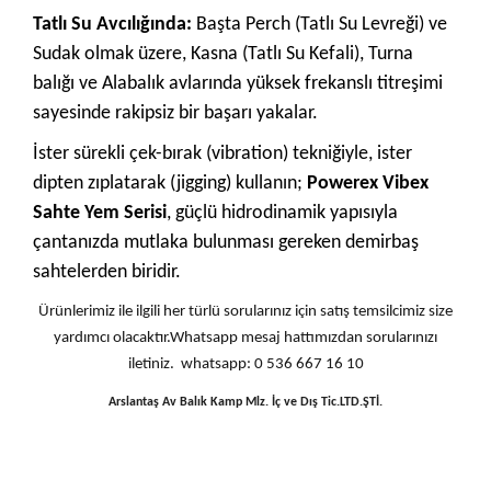
Tatlı Su Avcılığında:
Başta Perch (Tatlı Su Levreği) ve
Sudak olmak üzere, Kasna (Tatlı Su Kefali), Turna
balığı ve Alabalık avlarında yüksek frekanslı titreşimi
sayesinde rakipsiz bir başarı yakalar.
İster sürekli çek-bırak (vibration) tekniğiyle, ister
dipten zıplatarak (jigging) kullanın;
Powerex Vibex
Sahte Yem Serisi
, güçlü hidrodinamik yapısıyla
çantanızda mutlaka bulunması gereken demirbaş
sahtelerden biridir.
Ürünlerimiz ile ilgili her türlü sorularınız için satış temsilcimiz size
yardımcı olacaktır.Whatsapp mesaj hattımızdan sorularınızı
iletiniz. whatsapp: 0 536 667 16 10
Arslantaş Av Balık Kamp Mlz. İç ve Dış Tic.LTD.ŞTİ.