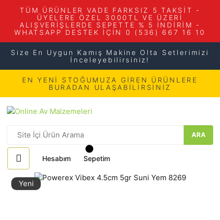
TÜM ÜRÜNLER VADE FARKSIZ 5 TAKSİT -
ÜYELERE ÖZEL 3000TL VE ÜZERİ
ALIŞVERİŞLERDE SEPETTE % 5 İNDİRİM -
WHATSAPP DESTEK İÇİN 0 (536) 667 16 10
Size En Uygun Kamış Makine Olta Setlerimizi
İnceleyebilirsiniz!
EN YENİ STOĞUMUZA GİREN ÜRÜNLERE
BURADAN ULAŞABİLİRSİNİZ
ARA
Hesabım
Sepetim
Yeni