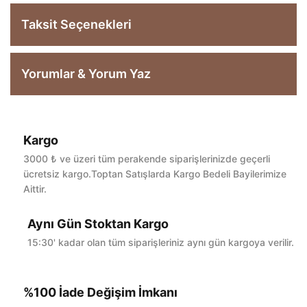
Taksit Seçenekleri
Yorumlar & Yorum Yaz
Kargo
Bu ürüne ilk yorumu siz yapın!
3000 ₺ ve üzeri tüm perakende siparişlerinizde geçerli
ücretsiz kargo.Toptan Satışlarda Kargo Bedeli Bayilerimize
Aittir.
Yorum Yaz
Aynı Gün Stoktan Kargo
15:30' kadar olan tüm siparişleriniz aynı gün kargoya verilir.
%100 İade Değişim İmkanı