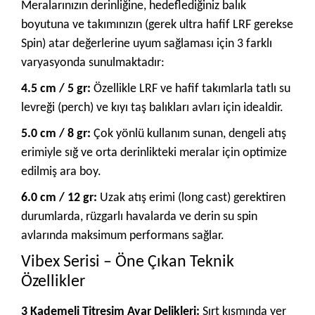
Meralarınızın derinliğine, hedeflediğiniz balık
boyutuna ve takımınızın (gerek ultra hafif LRF gerekse
Spin) atar değerlerine uyum sağlaması için 3 farklı
varyasyonda sunulmaktadır:
4.5 cm / 5 gr:
Özellikle LRF ve hafif takımlarla tatlı su
levreği (perch) ve kıyı taş balıkları avları için idealdir.
5.0 cm / 8 gr:
Çok yönlü kullanım sunan, dengeli atış
erimiyle sığ ve orta derinlikteki meralar için optimize
edilmiş ara boy.
6.0 cm / 12 gr:
Uzak atış erimi (long cast) gerektiren
durumlarda, rüzgarlı havalarda ve derin su spin
avlarında maksimum performans sağlar.
Vibex Serisi – Öne Çıkan Teknik
Özellikler
3 Kademeli Titreşim Ayar Delikleri:
Sırt kısmında yer