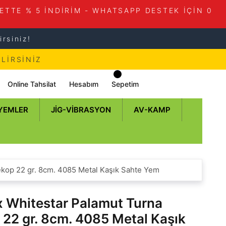
ETTE % 5 İNDİRİM - WHATSAPP DESTEK İÇİN 0
rsiniz!
LİRSİNİZ
Online Tahsilat
Hesabım
Sepetim
 YEMLER
JIG-VIBRASYON
AV-KAMP
kop 22 gr. 8cm. 4085 Metal Kaşık Sahte Yem
 Whitestar Palamut Turna
 22 gr. 8cm. 4085 Metal Kaşık