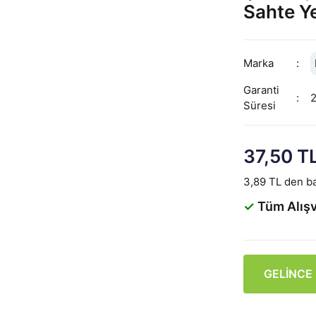
Sahte Y
Marka
Garanti
Süresi
37,50 T
3,89 TL den ba
✓
Tüm Alışv
GELİNCE