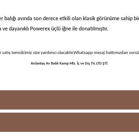
fer balığı avında son derece etkili olan klasik görünüme sahip bi
ve dayanıklı Powerex üçlü iğne ile donatılmıştır.
 için satış temsilcimiz size yardımcı olacaktır.Whatsapp mesaj hattımızdan sor
Arslantaş Av Balık Kamp Mlz. İç ve Dış Tic.LTD.ŞTİ.