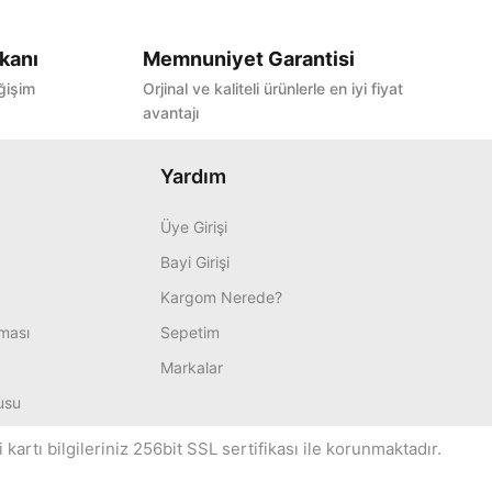
kanı
Memnuniyet Garantisi
ğişim
Orjinal ve kaliteli ürünlerle en iyi fiyat
avantajı
Yardım
Üye Girişi
Bayi Girişi
Kargom Nerede?
nması
Sepetim
Markalar
usu
artı bilgileriniz 256bit SSL sertifikası ile korunmaktadır.