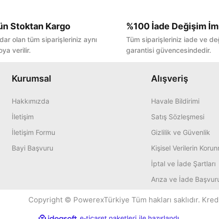
ün Stoktan Kargo
%100 İade Değişim İm
Bu ürüne ilk yorumu siz yapın!
dar olan tüm siparişleriniz aynı
Tüm siparişleriniz iade ve de
ya verilir.
garantisi güvencesindedir.
Yorum Yaz
Kurumsal
Alışveriş
Hakkımızda
Havale Bildirimi
İletişim
Satış Sözleşmesi
İletişim Formu
Gizlilik ve Güvenlik
Bayi Başvuru
Kişisel Verilerin Koru
İptal ve İade Şartları
Arıza ve İade Başvur
Copyright © PowerexTürkiye Tüm hakları saklıdır. Kredi k
ile
ideasoft
e-