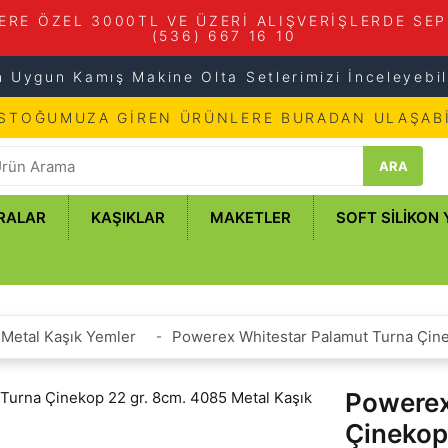
ERE ÖZEL 3000TL VE ÜZERİ ALIŞVERİŞLERDE SEP
(536) 667 16 10
n Uygun Kamış Makine Olta Setlerimizi İnceleyebili
 STOĞUMUZA GİREN ÜRÜNLERE BURADAN ULAŞABİ
ARA
RALAR
KAŞIKLAR
MAKETLER
SOFT SILIKON
Metal Kaşık Yemler
Powerex Whitestar Palamut Turna Çine
Powerex
Çinekop