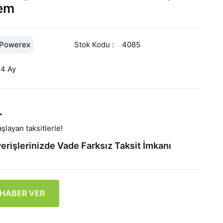
em
Powerex
Stok Kodu
4085
24 Ay
L
şlayan taksitlerle!
erişlerinizde Vade Farksız Taksit İmkanı
 HABER VER