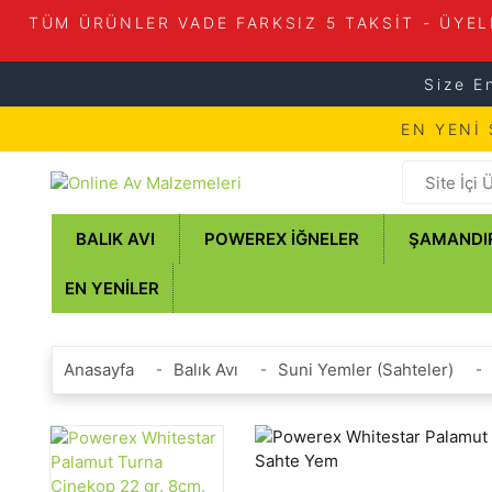
TÜM ÜRÜNLER VADE FARKSIZ 5 TAKSİT - ÜYEL
Size E
EN YENİ
BALIK AVI
POWEREX İĞNELER
ŞAMANDI
EN YENILER
Anasayfa
Balık Avı
Suni Yemler (Sahteler)