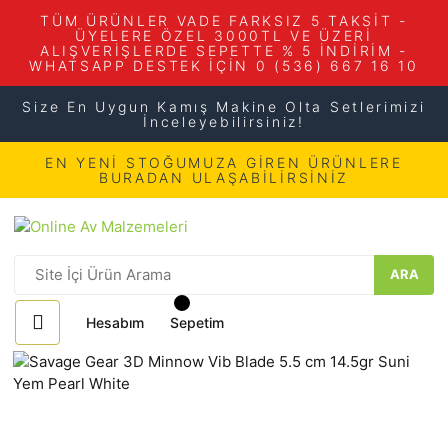
TÜM ÜRÜNLER VADE FARKSIZ 5 TAKSİT -
ÜYELERE ÖZEL 3000TL VE ÜZERİ
ALIŞVERİŞLERDE SEPETTE % 5 İNDİRİM -
WHATSAPP DESTEK İÇİN 0 (536) 667 16 10
Size En Uygun Kamış Makine Olta Setlerimizi
İnceleyebilirsiniz!
EN YENİ STOĞUMUZA GİREN ÜRÜNLERE
BURADAN ULAŞABİLİRSİNİZ
ARA
Hesabım
Sepetim