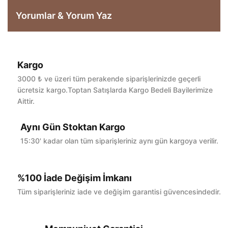
Yorumlar & Yorum Yaz
Kargo
Bu ürüne ilk yorumu siz yapın!
3000 ₺ ve üzeri tüm perakende siparişlerinizde geçerli
ücretsiz kargo.Toptan Satışlarda Kargo Bedeli Bayilerimize
Aittir.
Yorum Yaz
Aynı Gün Stoktan Kargo
15:30' kadar olan tüm siparişleriniz aynı gün kargoya verilir.
%100 İade Değişim İmkanı
Tüm siparişleriniz iade ve değişim garantisi güvencesindedir.