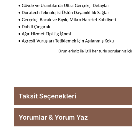
• Gövde ve Uzantılarda Ultra Gerçekçi Detaylar
• Duratech Teknolojisi Üstün Dayanıklılık Sağlar
• Gerçekçi Bacak ve Bıyık, Mikro Hareket Kabiliyeti
• Dahili Çıngırak
• Ağır Hizmet Tipi Jig İğnesi
• Agresif Vuruşları Tetiklemek İçin Aşılanmış Koku
Ürünlerimiz ile ilgili her türlü sorularınız
Taksit Seçenekleri
Yorumlar & Yorum Yaz