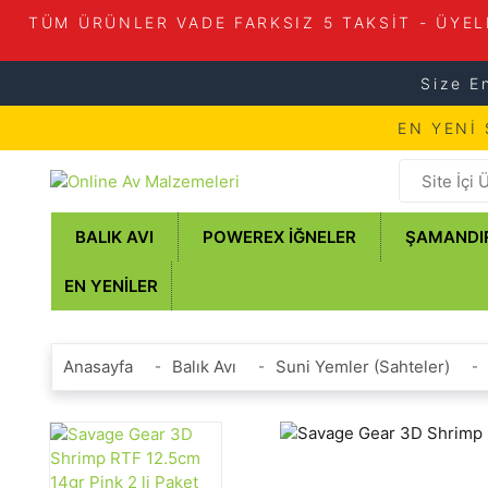
TÜM ÜRÜNLER VADE FARKSIZ 5 TAKSİT - ÜYEL
Size E
EN YENİ
BALIK AVI
POWEREX İĞNELER
ŞAMANDI
EN YENILER
Anasayfa
Balık Avı
Suni Yemler (Sahteler)