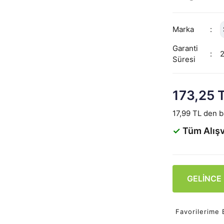
Marka
Garanti
Süresi
173,25 
17,99 TL den ba
✓
Tüm Alışv
GELİNCE
Favorilerime 