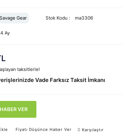
Savage Gear
Stok Kodu
ma3306
24 Ay
TL
şlayan taksitlerle!
erişlerinizde Vade Farksız Taksit İmkanı
 HABER VER
Ekle
Fiyatı Düşünce Haber Ver
Karşılaştır