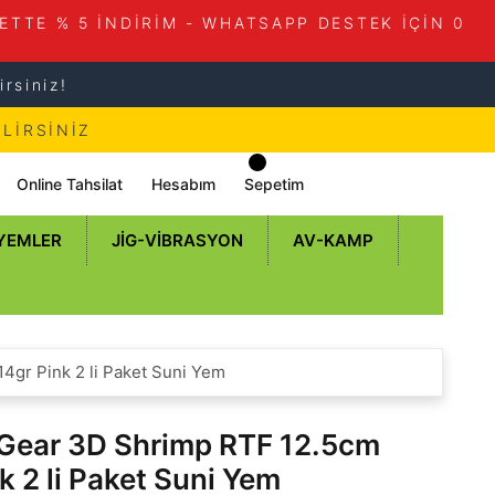
ETTE % 5 İNDİRİM - WHATSAPP DESTEK İÇİN 0
rsiniz!
LİRSİNİZ
Online Tahsilat
Hesabım
Sepetim
 YEMLER
JIG-VIBRASYON
AV-KAMP
4gr Pink 2 li Paket Suni Yem
Gear 3D Shrimp RTF 12.5cm
k 2 li Paket Suni Yem