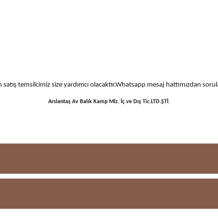
 için satış temsilcimiz size yardımcı olacaktır.Whatsapp mesaj hattımızdan sor
Arslantaş Av Balık Kamp Mlz. İç ve Dış Tic.LTD.ŞTİ.