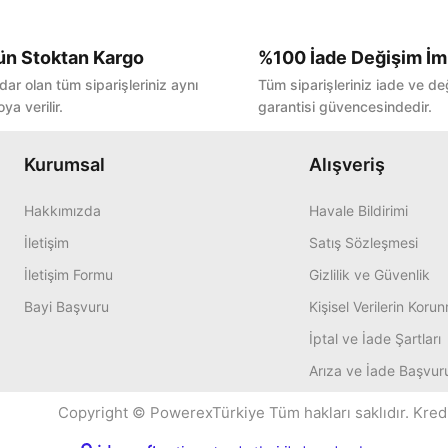
ün Stoktan Kargo
%100 İade Değişim İm
Bu ürüne ilk yorumu siz yapın!
dar olan tüm siparişleriniz aynı
Tüm siparişleriniz iade ve de
ya verilir.
garantisi güvencesindedir.
Yorum Yaz
Kurumsal
Alışveriş
Hakkımızda
Havale Bildirimi
İletişim
Satış Sözleşmesi
İletişim Formu
Gizlilik ve Güvenlik
Bayi Başvuru
Kişisel Verilerin Koru
İptal ve İade Şartları
Arıza ve İade Başvur
Copyright © PowerexTürkiye Tüm hakları saklıdır. Kredi k