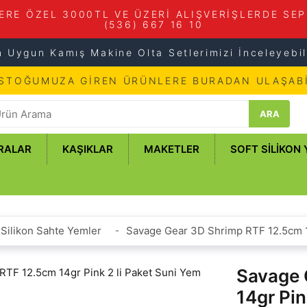
ERE ÖZEL 3000TL VE ÜZERİ ALIŞVERİŞLERDE SEP
(536) 667 16 10
n Uygun Kamış Makine Olta Setlerimizi İnceleyebili
 STOĞUMUZA GİREN ÜRÜNLERE BURADAN ULAŞABİ
ARA
RALAR
KAŞIKLAR
MAKETLER
SOFT SILIKON
Silikon Sahte Yemler
Savage Gear 3D Shrimp RTF 12.5cm 1
Savage 
14gr Pin