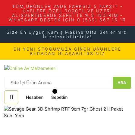
TÜM ÜRÜNLER VADE FARKSIZ 5 TAKSİT -
ÜYELERE ÖZEL 3000TL VE ÜZERİ
ALIŞVERİŞLERDE SEPETTE % 5 İNDİRİM -
WHATSAPP DESTEK İÇİN 0 (536) 667 16 10
Size En Uygun Kamış Makine Olta Setlerimizi
İnceleyebilirsiniz!
EN YENİ STOĞUMUZA GİREN ÜRÜNLERE
BURADAN ULAŞABİLİRSİNİZ
ARA
Hesabım
Sepetim