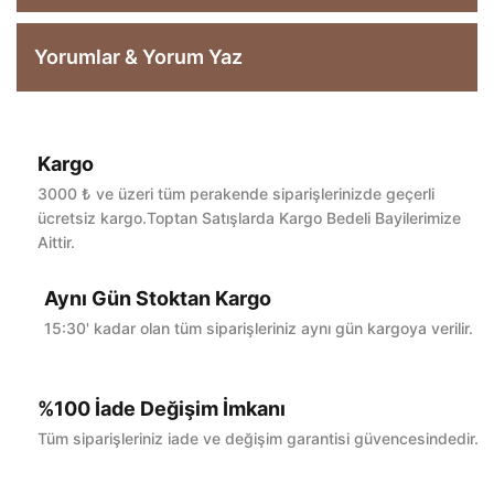
Yorumlar & Yorum Yaz
Kargo
Bu ürüne ilk yorumu siz yapın!
3000 ₺ ve üzeri tüm perakende siparişlerinizde geçerli
ücretsiz kargo.Toptan Satışlarda Kargo Bedeli Bayilerimize
Aittir.
Yorum Yaz
Aynı Gün Stoktan Kargo
15:30' kadar olan tüm siparişleriniz aynı gün kargoya verilir.
%100 İade Değişim İmkanı
Tüm siparişleriniz iade ve değişim garantisi güvencesindedir.