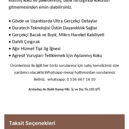
edilmiş koku ile paketlenmiş, balık ısırdığında kokunun
gitmemesinden emin olabilirsiniz.
• Gövde ve Uzantılarda Ultra Gerçekçi Detaylar
• Duratech Teknolojisi Üstün Dayanıklılık Sağlar
• Gerçekçi Bacak ve Bıyık, Mikro Hareket Kabiliyeti
• Dahili Çıngırak
• Ağır Hizmet Tipi Jig İğnesi
• Agresif Vuruşları Tetiklemek İçin Aşılanmış Koku
Ürünlerimiz ile ilgili her türlü sorularınız için satış temsilcimiz size
yardımcı olacaktır.Whatsapp mesaj hattımızdan sorularınızı
iletiniz. whatsapp: 0 536 667 16 10
Arslantaş Av Balık Kamp Mlz. İç ve Dış Tic.LTD.ŞTİ.
Taksit Seçenekleri