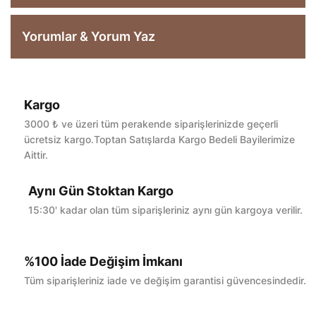
Yorumlar & Yorum Yaz
Kargo
Bu ürüne ilk yorumu siz yapın!
3000 ₺ ve üzeri tüm perakende siparişlerinizde geçerli
ücretsiz kargo.Toptan Satışlarda Kargo Bedeli Bayilerimize
Aittir.
Yorum Yaz
Aynı Gün Stoktan Kargo
15:30' kadar olan tüm siparişleriniz aynı gün kargoya verilir.
%100 İade Değişim İmkanı
Tüm siparişleriniz iade ve değişim garantisi güvencesindedir.