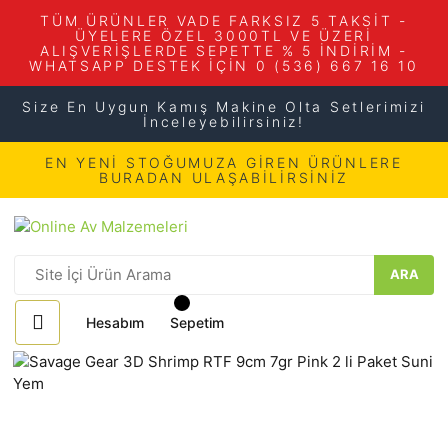
TÜM ÜRÜNLER VADE FARKSIZ 5 TAKSİT -
ÜYELERE ÖZEL 3000TL VE ÜZERİ
ALIŞVERİŞLERDE SEPETTE % 5 İNDİRİM -
WHATSAPP DESTEK İÇİN 0 (536) 667 16 10
Size En Uygun Kamış Makine Olta Setlerimizi
İnceleyebilirsiniz!
EN YENİ STOĞUMUZA GİREN ÜRÜNLERE
BURADAN ULAŞABİLİRSİNİZ
ARA
Hesabım
Sepetim