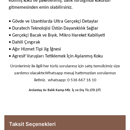
edilmiş koku ile paketlenmiş, balık ısırdığında kokunun
gitmemesinden emin olabilirsiniz.
• Gövde ve Uzantılarda Ultra Gerçekçi Detaylar
• Duratech Teknolojisi Üstün Dayanıklılık Sağlar
• Gerçekçi Bacak ve Bıyık, Mikro Hareket Kabiliyeti
• Dahili Çıngırak
• Ağır Hizmet Tipi Jig İğnesi
• Agresif Vuruşları Tetiklemek İçin Aşılanmış Koku
Ürünlerimiz ile ilgili her türlü sorularınız için satış temsilcimiz size
yardımcı olacaktır.Whatsapp mesaj hattımızdan sorularınızı
iletiniz. whatsapp: 0 536 667 16 10
Arslantaş Av Balık Kamp Mlz. İç ve Dış Tic.LTD.ŞTİ.
Taksit Seçenekleri