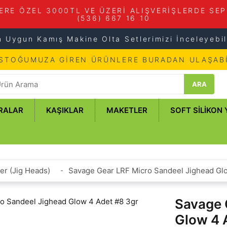
ERE ÖZEL 3000TL VE ÜZERİ ALIŞVERİŞLERDE SEP
(536) 667 16 10
n Uygun Kamış Makine Olta Setlerimizi İnceleyebili
 STOĞUMUZA GİREN ÜRÜNLERE BURADAN ULAŞABİ
ARA
RALAR
KAŞIKLAR
MAKETLER
SOFT SILIKON
er (Jig Heads)
Savage Gear LRF Micro Sandeel Jighead Gl
Savage 
Glow 4 