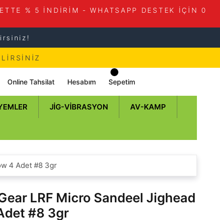
ETTE % 5 İNDİRİM - WHATSAPP DESTEK İÇİN 0
rsiniz!
LİRSİNİZ
Online Tahsilat
Hesabım
Sepetim
 YEMLER
JIG-VIBRASYON
AV-KAMP
ow 4 Adet #8 3gr
Gear LRF Micro Sandeel Jighead
Adet #8 3gr