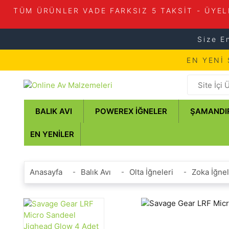
TÜM ÜRÜNLER VADE FARKSIZ 5 TAKSİT - ÜYEL
Size E
EN YENİ
BALIK AVI
POWEREX İĞNELER
ŞAMANDI
EN YENILER
Anasayfa
Balık Avı
Olta İğneleri
Zoka İğnel