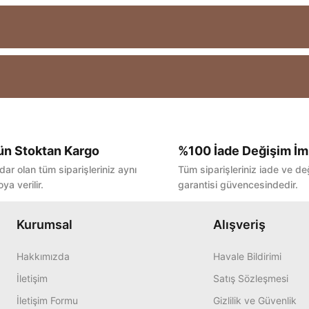
ün Stoktan Kargo
%100 İade Değişim İm
Bu ürüne ilk yorumu siz yapın!
dar olan tüm siparişleriniz aynı
Tüm siparişleriniz iade ve de
ya verilir.
garantisi güvencesindedir.
Yorum Yaz
Kurumsal
Alışveriş
Hakkımızda
Havale Bildirimi
İletişim
Satış Sözleşmesi
İletişim Formu
Gizlilik ve Güvenlik