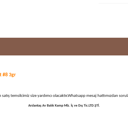
 #8 3gr
 için satış temsilcimiz size yardımcı olacaktır.Whatsapp mesaj hattımızdan sor
Arslantaş Av Balık Kamp Mlz. İç ve Dış Tic.LTD.ŞTİ.