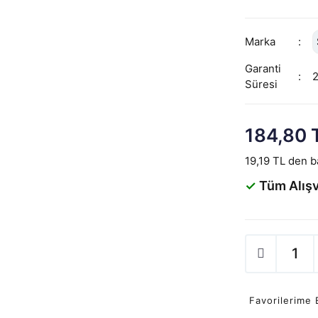
Marka
Garanti
Süresi
184,80 
19,19 TL den ba
✓
Tüm Alışv
Favorilerime 