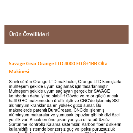
Ürün Özellikleri
Savage Gear Orange LTD 4000 FD 8+1BB Olta
Makinesi
Sınırlı sürüm Orange LTD makineler, Orange LTD kamışlarla
muhteşem şekilde uyum sağlamak için tasarlanmıştır.
Muhteşem şekilde uyum sağlayan gerçek bir SAVAGE
kombodan daha iyi ne olabilir! Gövde ve rotor güçlü ancak
hafif GRC malzemeden üretilmiştir ve CNC’de işlenmiş SST
alüminyum kranklar da en yüksek gücü sunar. Bu
makinelerde patentli DuraGrease, CNC’de işlenmiş
alüminyum makaralar ve yumuşak topuzlar gibi bir dizi özel
yenilik var. Ancak en öne çıkan yanıysa ultra pürüzsüz
Sürtünme Kontrollü Kalama sistemidir. Karbon fiber disklerin
kullanıldığı sistemde benzersiz güç ve ipeksi pürüzsüzlük