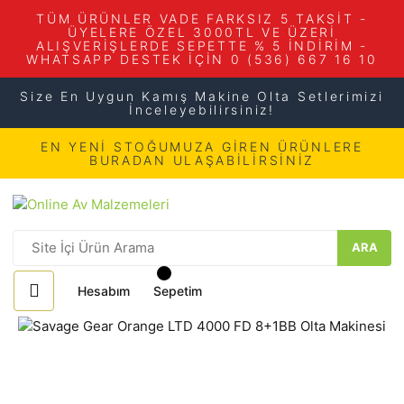
TÜM ÜRÜNLER VADE FARKSIZ 5 TAKSİT -
ÜYELERE ÖZEL 3000TL VE ÜZERİ
ALIŞVERİŞLERDE SEPETTE % 5 İNDİRİM -
WHATSAPP DESTEK İÇİN 0 (536) 667 16 10
Size En Uygun Kamış Makine Olta Setlerimizi
İnceleyebilirsiniz!
EN YENİ STOĞUMUZA GİREN ÜRÜNLERE
BURADAN ULAŞABİLİRSİNİZ
ARA
Hesabım
Sepetim