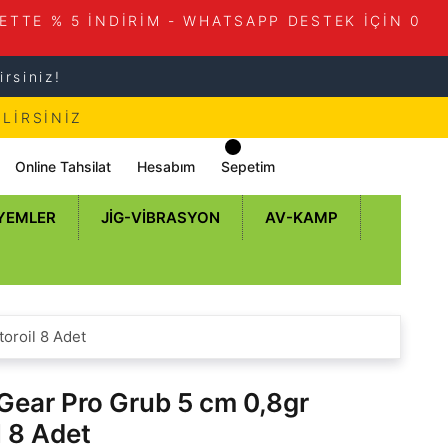
ETTE % 5 İNDİRİM - WHATSAPP DESTEK İÇİN 0
rsiniz!
LİRSİNİZ
Online Tahsilat
Hesabım
Sepetim
 YEMLER
JIG-VIBRASYON
AV-KAMP
oroil 8 Adet
Gear Pro Grub 5 cm 0,8gr
l 8 Adet