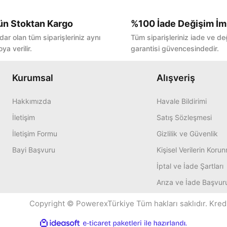
ün Stoktan Kargo
%100 İade Değişim İm
Bu ürüne ilk yorumu siz yapın!
dar olan tüm siparişleriniz aynı
Tüm siparişleriniz iade ve de
ya verilir.
garantisi güvencesindedir.
Yorum Yaz
Kurumsal
Alışveriş
Hakkımızda
Havale Bildirimi
İletişim
Satış Sözleşmesi
İletişim Formu
Gizlilik ve Güvenlik
Bayi Başvuru
Kişisel Verilerin Koru
İptal ve İade Şartları
Arıza ve İade Başvur
Copyright © PowerexTürkiye Tüm hakları saklıdır. Kredi k
ile
ideasoft
e-