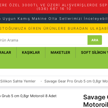
ERE ÖZEL 3000TL VE ÜZERİ ALIŞVERİŞLERDE SEP
(536) 667 16 10
n Uygun Kamış Makine Olta Setlerimizi İnceleyebili
 STOĞUMUZA GİREN ÜRÜNLERE BURADAN ULAŞABİ
ARA
RALAR
KAŞIKLAR
MAKETLER
SOFT SILIKON
Silikon Sahte Yemler
Savage Gear Pro Grub 5 cm 0,8gr Mot
Savage 
Motoroi