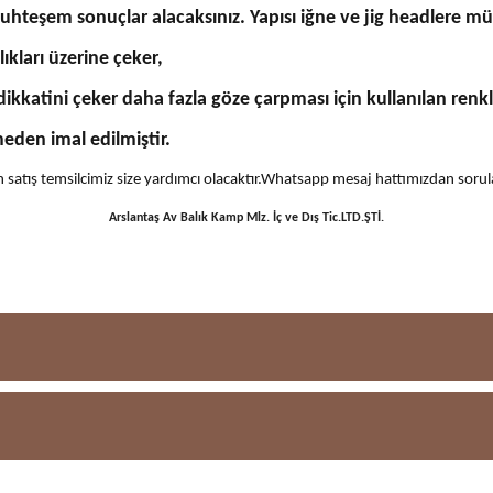
 muhteşem sonuçlar alacaksınız. Yapısı iğne ve jig headlere
ıkları üzerine çeker,
kkatini çeker daha fazla göze çarpması için kullanılan renk
meden imal edilmiştir.
 için satış temsilcimiz size yardımcı olacaktır.Whatsapp mesaj hattımızdan sor
Arslantaş Av Balık Kamp Mlz. İç ve Dış Tic.LTD.ŞTİ.