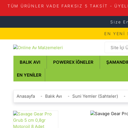
TÜM ÜRÜNLER VADE FARKSIZ 5 TAKSİT - ÜYEL
Size E
EN YENİ
BALIK AVI
POWEREX İĞNELER
ŞAMANDI
EN YENILER
Anasayfa
Balık Avı
Suni Yemler (Sahteler)