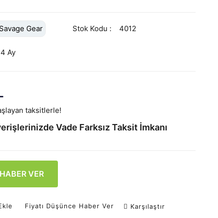
Savage Gear
Stok Kodu
4012
24 Ay
L
şlayan taksitlerle!
erişlerinizde Vade Farksız Taksit İmkanı
 HABER VER
Ekle
Fiyatı Düşünce Haber Ver
Karşılaştır