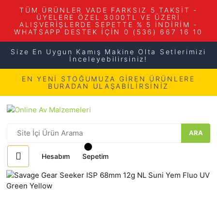
TÜM ÜRÜNLER VADE FARKSIZ 5 TAKSİT -
ÜYELERE ÖZEL 3000TL VE ÜZERİ
ALIŞVERİŞLERDE SEPETTE % 5 İNDİRİM -
WHATSAPP DESTEK İÇİN 0 (536) 667 16 10
Size En Uygun Kamış Makine Olta Setlerimizi
İnceleyebilirsiniz!
EN YENİ STOĞUMUZA GİREN ÜRÜNLERE
BURADAN ULAŞABİLİRSİNİZ
ARA
Hesabım
Sepetim