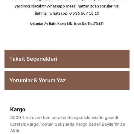
yardımcı olacaktır.Whatsapp mesaj hattımızdan sorularınızı
iletiniz. whatsapp: 0 536 667 16 10
Arslantaş Av Balık Kamp Mlz. İç ve Dış Tic.LTD.ŞTİ.
Taksit Seçenekleri
Yorumlar & Yorum Yaz
Kargo
Bu ürüne ilk yorumu siz yapın!
3000 ₺ ve üzeri tüm perakende siparişlerinizde geçerli
ücretsiz kargo.Toptan Satışlarda Kargo Bedeli Bayilerimize
Aittir.
Yorum Yaz