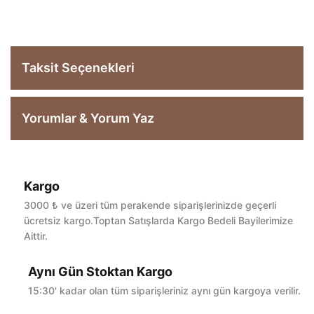
Taksit Seçenekleri
Yorumlar & Yorum Yaz
Kargo
Bu ürüne ilk yorumu siz yapın!
3000 ₺ ve üzeri tüm perakende siparişlerinizde geçerli
ücretsiz kargo.Toptan Satışlarda Kargo Bedeli Bayilerimize
Aittir.
Yorum Yaz
Aynı Gün Stoktan Kargo
15:30' kadar olan tüm siparişleriniz aynı gün kargoya verilir.