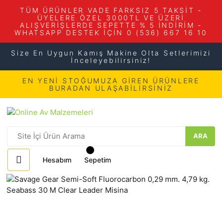
TÜM ÜRÜNLER VADE FARKSIZ 5 TAKSİT -
ÜYELERE ÖZEL 3000TL VE ÜZERİ
ALIŞVERİŞLERDE SEPETTE % 5 İNDİRİM -
WHATSAPP DESTEK İÇİN 0 (536) 667 16 10
Size En Uygun Kamış Makine Olta Setlerimizi
İnceleyebilirsiniz!
EN YENİ STOĞUMUZA GİREN ÜRÜNLERE
BURADAN ULAŞABİLİRSİNİZ
ARA
Hesabım
Sepetim