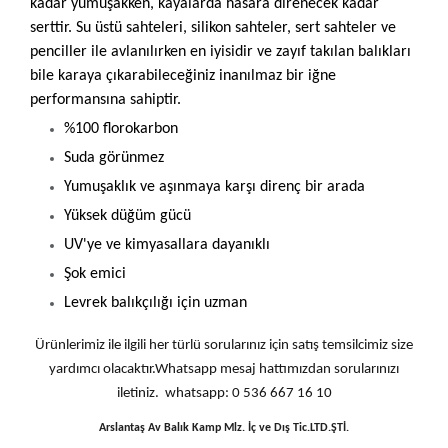
kadar yumuşakken, kayalarda hasara direnecek kadar
serttir. Su üstü sahteleri, silikon sahteler, sert sahteler ve
penciller ile avlanılırken en iyisidir ve zayıf takılan balıkları
bile karaya çıkarabileceğiniz inanılmaz bir iğne
performansına sahiptir.
%100 florokarbon
Suda görünmez
Yumuşaklık ve aşınmaya karşı direnç bir arada
Yüksek düğüm gücü
UV'ye ve kimyasallara dayanıklı
Şok emici
Levrek balıkçılığı için uzman
Ürünlerimiz ile ilgili her türlü sorularınız için satış temsilcimiz size
yardımcı olacaktır.Whatsapp mesaj hattımızdan sorularınızı
iletiniz. whatsapp: 0 536 667 16 10
Arslantaş Av Balık Kamp Mlz. İç ve Dış Tic.LTD.ŞTİ.