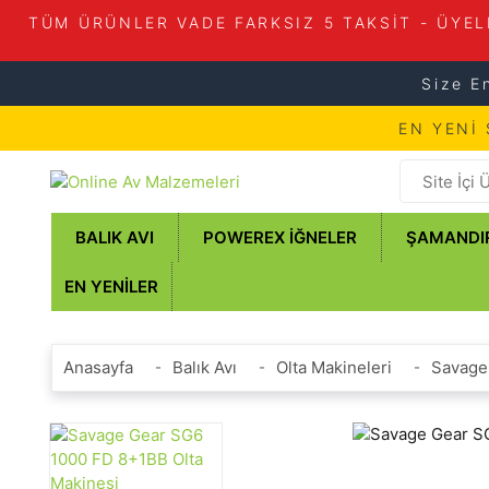
TÜM ÜRÜNLER VADE FARKSIZ 5 TAKSİT - ÜYEL
Size E
EN YENİ
BALIK AVI
POWEREX İĞNELER
ŞAMANDI
EN YENILER
Anasayfa
Balık Avı
Olta Makineleri
Savage