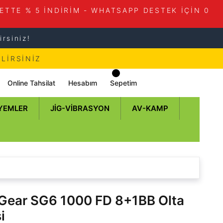
ETTE % 5 İNDİRİM - WHATSAPP DESTEK İÇİN 0
rsiniz!
LİRSİNİZ
Online Tahsilat
Hesabım
Sepetim
 YEMLER
JIG-VIBRASYON
AV-KAMP
Gear SG6 1000 FD 8+1BB Olta
i