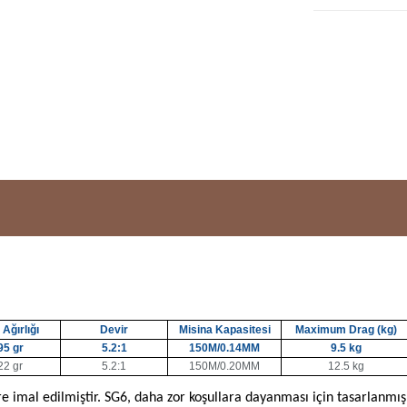
Ağırlığı
Devir
Misina Kapasitesi
Maximum Drag (kg)
95 gr
5.2:1
150M/0.14MM
9.5 kg
22 gr
5.2:1
150M/0.20MM
12.5 kg
e imal edilmiştir. SG6, daha zor koşullara dayanması için tasarlanmı