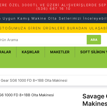
ERE ÖZEL 3000TL VE ÜZERİ ALIŞVERİŞLERDE SEP
(536) 667 16 10
n Uygun Kamış Makine Olta Setlerimizi İnceleyebili
 STOĞUMUZA GİREN ÜRÜNLERE BURADAN ULAŞABİ
ARA
RALAR
KAŞIKLAR
MAKETLER
SOFT SILIKON
 Gear SG6 1000 FD 8+1BB Olta Makinesi
Savage 
Makines