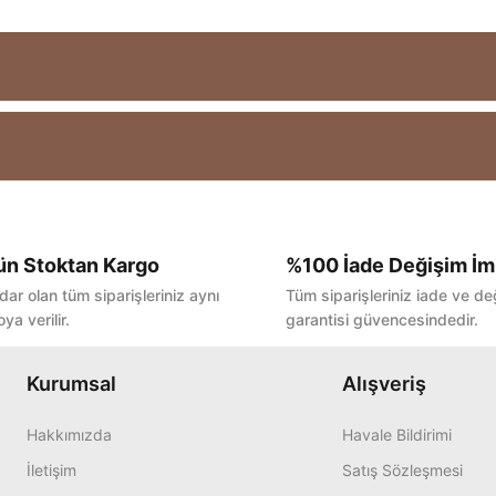
ün Stoktan Kargo
%100 İade Değişim İm
Bu ürüne ilk yorumu siz yapın!
dar olan tüm siparişleriniz aynı
Tüm siparişleriniz iade ve de
ya verilir.
garantisi güvencesindedir.
Yorum Yaz
Kurumsal
Alışveriş
Hakkımızda
Havale Bildirimi
İletişim
Satış Sözleşmesi