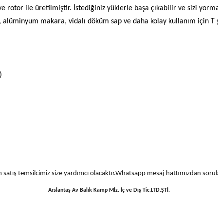
otor ile üretilmiştir. İstediğiniz yüklerle başa çıkabilir ve sizi yorma
, alüminyum makara, vidalı döküm sap ve daha kolay kullanım için T şe
)
 için satış temsilcimiz size yardımcı olacaktır.Whatsapp mesaj hattımızdan sor
Arslantaş Av Balık Kamp Mlz. İç ve Dış Tic.LTD.ŞTİ.