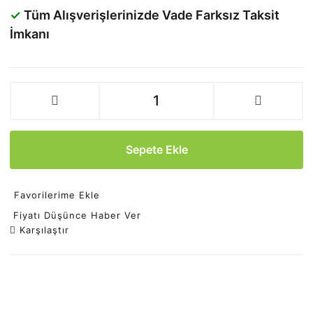
Kaşık
✓
Tüm Alışverişlerinizde Vade Farksız Taksit
Spinner 5 No 13 gr Döner Spin
İmkanı
Kaşık
Spinner 6 No 18 gr Döner Spin
Kaşık
Sepete Ekle
Favorilerime Ekle
Fiyatı Düşünce Haber Ver
Karşılaştır