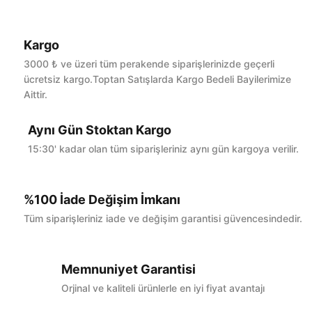
Kargo
Bu ürüne ilk yorumu siz yapın!
3000 ₺ ve üzeri tüm perakende siparişlerinizde geçerli
ücretsiz kargo.Toptan Satışlarda Kargo Bedeli Bayilerimize
Aittir.
Yorum Yaz
Aynı Gün Stoktan Kargo
15:30' kadar olan tüm siparişleriniz aynı gün kargoya verilir.
%100 İade Değişim İmkanı
Tüm siparişleriniz iade ve değişim garantisi güvencesindedir.
Memnuniyet Garantisi
Orjinal ve kaliteli ürünlerle en iyi fiyat avantajı