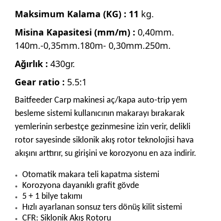
Maksimum Kalama (KG) : 11
kg.
Misina Kapasitesi (mm/m) :
0,40mm.
140m.-0,35mm.180m- 0,30mm.250m.
Ağırlık :
430gr.
Gear ratio :
5.5:1
Baitfeeder Carp makinesi aç/kapa auto-trip yem
besleme sistemi kullanıcının makarayı bırakarak
yemlerinin serbestçe gezinmesine izin verir, delikli
rotor sayesinde siklonik akış rotor teknolojisi hava
akışını arttırır, su girişini ve korozyonu en aza indirir.
Otomatik makara teli kapatma sistemi
Korozyona dayanıklı grafit gövde
5 + 1 bilye takımı
Hızlı ayarlanan sonsuz ters dönüş kilit sistemi
CFR: Siklonik Akış Rotoru