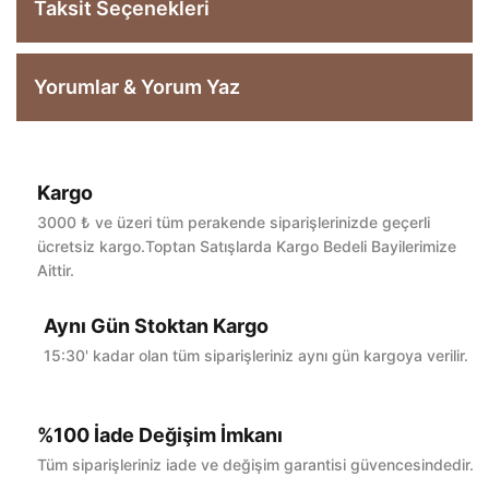
Taksit Seçenekleri
Yorumlar & Yorum Yaz
Kargo
Bu ürüne ilk yorumu siz yapın!
3000 ₺ ve üzeri tüm perakende siparişlerinizde geçerli
ücretsiz kargo.Toptan Satışlarda Kargo Bedeli Bayilerimize
Aittir.
Yorum Yaz
Aynı Gün Stoktan Kargo
15:30' kadar olan tüm siparişleriniz aynı gün kargoya verilir.
%100 İade Değişim İmkanı
Tüm siparişleriniz iade ve değişim garantisi güvencesindedir.