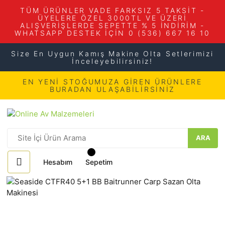
TÜM ÜRÜNLER VADE FARKSIZ 5 TAKSİT -
ÜYELERE ÖZEL 3000TL VE ÜZERİ
ALIŞVERİŞLERDE SEPETTE % 5 İNDİRİM -
WHATSAPP DESTEK İÇİN 0 (536) 667 16 10
Size En Uygun Kamış Makine Olta Setlerimizi
İnceleyebilirsiniz!
EN YENİ STOĞUMUZA GİREN ÜRÜNLERE
BURADAN ULAŞABİLİRSİNİZ
ARA
Hesabım
Sepetim