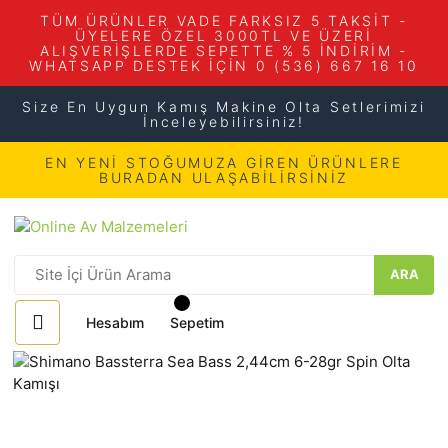
TÜM ÜRÜNLER VADE FARKSIZ 5 TAKSİT -
ÜYELERE ÖZEL 3000TL VE ÜZERİ
ALIŞVERİŞLERDE SEPETTE % 5 İNDİRİM -
WHATSAPP DESTEK İÇİN 0 (536) 667 16 10
Size En Uygun Kamış Makine Olta Setlerimizi
İnceleyebilirsiniz!
EN YENİ STOĞUMUZA GİREN ÜRÜNLERE
BURADAN ULAŞABİLİRSİNİZ
ARA
Hesabım
Sepetim