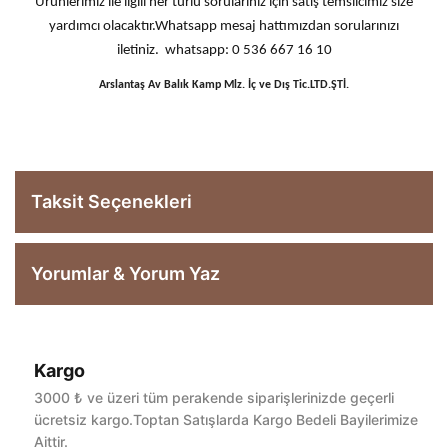
Ürünlerimiz ile ilgili her türlü sorularınız için satış temsilcimiz size
yardımcı olacaktır.Whatsapp mesaj hattımızdan sorularınızı
iletiniz. whatsapp: 0 536 667 16 10
Arslantaş Av Balık Kamp Mlz. İç ve Dış Tic.LTD.ŞTİ.
Taksit Seçenekleri
Yorumlar & Yorum Yaz
Kargo
Bu ürüne ilk yorumu siz yapın!
3000 ₺ ve üzeri tüm perakende siparişlerinizde geçerli
ücretsiz kargo.Toptan Satışlarda Kargo Bedeli Bayilerimize
Aittir.