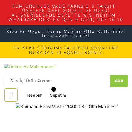
TÜM ÜRÜNLER VADE FARKSIZ 5 TAKSİT -
ÜYELERE ÖZEL 3000TL VE ÜZERİ
ALIŞVERİŞLERDE SEPETTE % 5 İNDİRİM -
WHATSAPP DESTEK İÇİN 0 (536) 667 16 10
Size En Uygun Kamış Makine Olta Setlerimizi
İnceleyebilirsiniz!
EN YENİ STOĞUMUZA GİREN ÜRÜNLERE
BURADAN ULAŞABİLİRSİNİZ
ARA
Hesabım
Sepetim