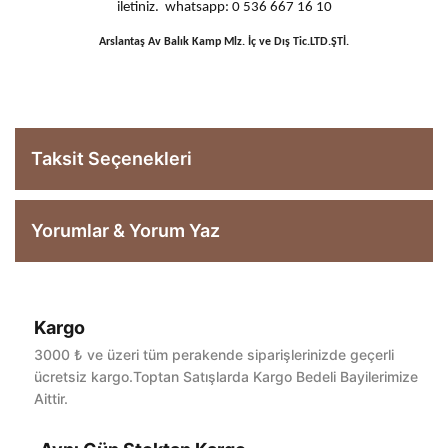
iletiniz. whatsapp: 0 536 667 16 10
Arslantaş Av Balık Kamp Mlz. İç ve Dış Tic.LTD.ŞTİ.
Taksit Seçenekleri
Yorumlar & Yorum Yaz
Kargo
Bu ürüne ilk yorumu siz yapın!
3000 ₺ ve üzeri tüm perakende siparişlerinizde geçerli
ücretsiz kargo.Toptan Satışlarda Kargo Bedeli Bayilerimize
Aittir.
Yorum Yaz