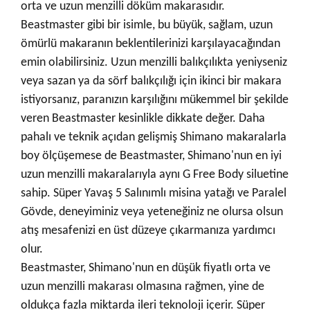
orta ve uzun menzilli döküm makarasıdır.
Beastmaster gibi bir isimle, bu büyük, sağlam, uzun
ömürlü makaranın beklentilerinizi karşılayacağından
emin olabilirsiniz. Uzun menzilli balıkçılıkta yeniyseniz
veya sazan ya da sörf balıkçılığı için ikinci bir makara
istiyorsanız, paranızın karşılığını mükemmel bir şekilde
veren Beastmaster kesinlikle dikkate değer. Daha
pahalı ve teknik açıdan gelişmiş Shimano makaralarla
boy ölçüşemese de Beastmaster, Shimano'nun en iyi
uzun menzilli makaralarıyla aynı G Free Body siluetine
sahip. Süper Yavaş 5 Salınımlı misina yatağı ve Paralel
Gövde, deneyiminiz veya yeteneğiniz ne olursa olsun
atış mesafenizi en üst düzeye çıkarmanıza yardımcı
olur.
Beastmaster, Shimano'nun en düşük fiyatlı orta ve
uzun menzilli makarası olmasına rağmen, yine de
oldukça fazla miktarda ileri teknoloji içerir. Süper