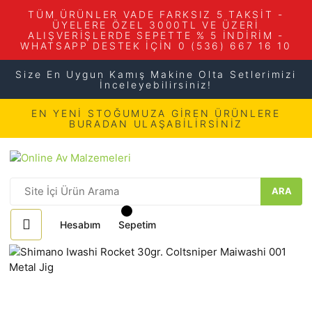
TÜM ÜRÜNLER VADE FARKSIZ 5 TAKSİT -
ÜYELERE ÖZEL 3000TL VE ÜZERİ
ALIŞVERİŞLERDE SEPETTE % 5 İNDİRİM -
WHATSAPP DESTEK İÇİN 0 (536) 667 16 10
Size En Uygun Kamış Makine Olta Setlerimizi
İnceleyebilirsiniz!
EN YENİ STOĞUMUZA GİREN ÜRÜNLERE
BURADAN ULAŞABİLİRSİNİZ
ARA
Hesabım
Sepetim