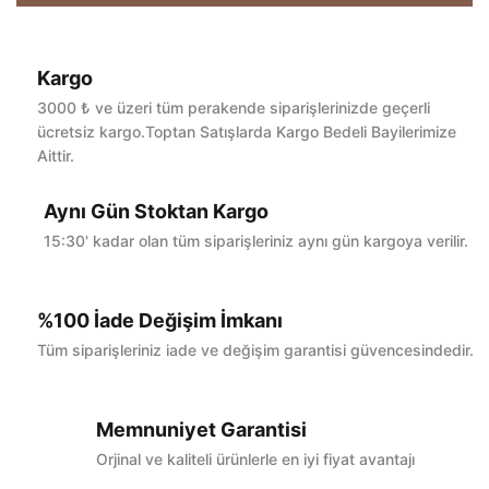
Kargo
Bu ürüne ilk yorumu siz yapın!
3000 ₺ ve üzeri tüm perakende siparişlerinizde geçerli
ücretsiz kargo.Toptan Satışlarda Kargo Bedeli Bayilerimize
Aittir.
Yorum Yaz
Aynı Gün Stoktan Kargo
15:30' kadar olan tüm siparişleriniz aynı gün kargoya verilir.
%100 İade Değişim İmkanı
Tüm siparişleriniz iade ve değişim garantisi güvencesindedir.
Memnuniyet Garantisi
Orjinal ve kaliteli ürünlerle en iyi fiyat avantajı