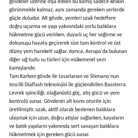
gövdeler üzerine inşa edilen bu kamış sadece keskin
görünmekle kalmaz, aynı zamanda gereken yerlerde
güçle doludur. Alt gövde, yemleri uzak hedeflere
doğru uçurma ve yapı yakınındaki zorlu balıklara
hükmetme gücü verirken, duyarlı uç her seğirme ve
dokunuşu hayata geçirerek size tam kontrol ve üst
düzey yem hareketi sağlar. Ayrıca, Avrupa'da bulunan
diğer sığ tuzlu su türleri için mükemmel yem
kamışlarıdır.
Tam Karbon gövde ile tasarlanan ve Shimano'nun
tescilli Diaflash teknolojisi ile güçlendirilen Bassterra
Levrek spinciliği, olağanüstü güç, atış gücü ve yem
kontrolü sunar. Gövdenin alt kısmı otorite için
üretilmiştir, uzak, aktif olarak beslenen balıklara
ulaşmak için uzun, doğru atışlar sağlarken, kayaların
ve batık yapıların yakınında sert savaşan balıklara
hükmetmek için gereken gücü sunar.