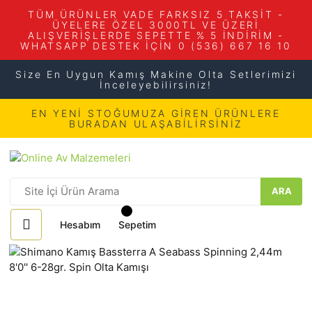
TÜM ÜRÜNLER VADE FARKSIZ 5 TAKSİT -
ÜYELERE ÖZEL 3000TL VE ÜZERİ
ALIŞVERİŞLERDE SEPETTE % 5 İNDİRİM -
WHATSAPP DESTEK İÇİN 0 (536) 667 16 10
Size En Uygun Kamış Makine Olta Setlerimizi
İnceleyebilirsiniz!
EN YENİ STOĞUMUZA GİREN ÜRÜNLERE
BURADAN ULAŞABİLİRSİNİZ
ARA
Hesabım
Sepetim