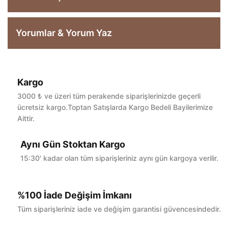
Yorumlar & Yorum Yaz
Kargo
Bu ürüne ilk yorumu siz yapın!
3000 ₺ ve üzeri tüm perakende siparişlerinizde geçerli
ücretsiz kargo.Toptan Satışlarda Kargo Bedeli Bayilerimize
Aittir.
Yorum Yaz
Aynı Gün Stoktan Kargo
15:30' kadar olan tüm siparişleriniz aynı gün kargoya verilir.
%100 İade Değişim İmkanı
Tüm siparişleriniz iade ve değişim garantisi güvencesindedir.