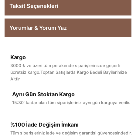
Taksit Seçenekleri
Yorumlar & Yorum Yaz
Kargo
Bu ürüne ilk yorumu siz yapın!
3000 ₺ ve üzeri tüm perakende siparişlerinizde geçerli
ücretsiz kargo.Toptan Satışlarda Kargo Bedeli Bayilerimize
Aittir.
Yorum Yaz
Aynı Gün Stoktan Kargo
15:30' kadar olan tüm siparişleriniz aynı gün kargoya verilir.
%100 İade Değişim İmkanı
Tüm siparişleriniz iade ve değişim garantisi güvencesindedir.