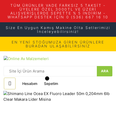
TÜM ÜRÜNLER VADE FARKSIZ 5 TAKSİT -
ÜYELERE ÖZEL 3000TL VE ÜZERİ
ALIŞVERİŞLERDE SEPETTE % 5 İNDİRİM -
WHATSAPP DESTEK İÇİN 0 (536) 667 16 10
Size En Uygun Kamış Makine Olta Setlerimizi
İnceleyebilirsiniz!
EN YENİ STOĞUMUZA GİREN ÜRÜNLERE
BURADAN ULAŞABİLİRSİNİZ
ARA
Hesabım
Sepetim