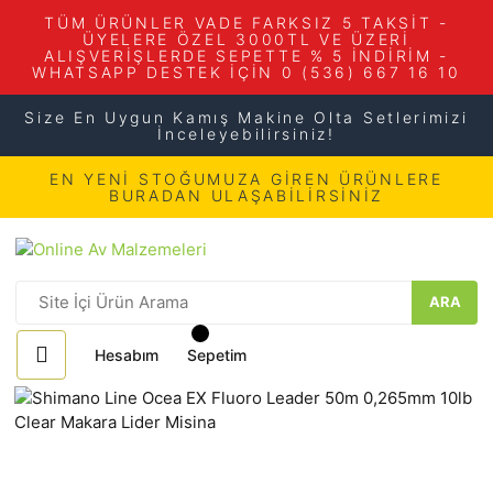
TÜM ÜRÜNLER VADE FARKSIZ 5 TAKSİT -
ÜYELERE ÖZEL 3000TL VE ÜZERİ
ALIŞVERİŞLERDE SEPETTE % 5 İNDİRİM -
WHATSAPP DESTEK İÇİN 0 (536) 667 16 10
Size En Uygun Kamış Makine Olta Setlerimizi
İnceleyebilirsiniz!
EN YENİ STOĞUMUZA GİREN ÜRÜNLERE
BURADAN ULAŞABİLİRSİNİZ
ARA
Hesabım
Sepetim