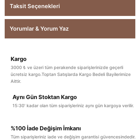
Taksit Seçenekleri
Yorumlar & Yorum Yaz
Kargo
Bu ürüne ilk yorumu siz yapın!
3000 ₺ ve üzeri tüm perakende siparişlerinizde geçerli
ücretsiz kargo.Toptan Satışlarda Kargo Bedeli Bayilerimize
Aittir.
Yorum Yaz
Aynı Gün Stoktan Kargo
15:30' kadar olan tüm siparişleriniz aynı gün kargoya verilir.
%100 İade Değişim İmkanı
Tüm siparişleriniz iade ve değişim garantisi güvencesindedir.