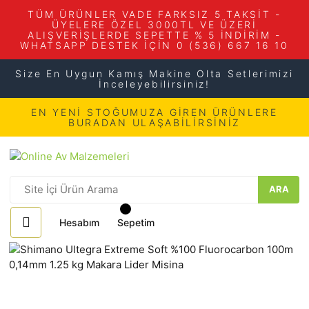
TÜM ÜRÜNLER VADE FARKSIZ 5 TAKSİT -
ÜYELERE ÖZEL 3000TL VE ÜZERİ
ALIŞVERİŞLERDE SEPETTE % 5 İNDİRİM -
WHATSAPP DESTEK İÇİN 0 (536) 667 16 10
Size En Uygun Kamış Makine Olta Setlerimizi
İnceleyebilirsiniz!
EN YENİ STOĞUMUZA GİREN ÜRÜNLERE
BURADAN ULAŞABİLİRSİNİZ
ARA
Hesabım
Sepetim