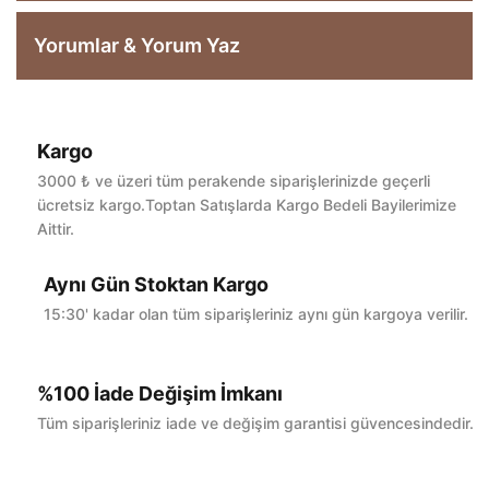
Yorumlar & Yorum Yaz
Kargo
Bu ürüne ilk yorumu siz yapın!
3000 ₺ ve üzeri tüm perakende siparişlerinizde geçerli
ücretsiz kargo.Toptan Satışlarda Kargo Bedeli Bayilerimize
Aittir.
Yorum Yaz
Aynı Gün Stoktan Kargo
15:30' kadar olan tüm siparişleriniz aynı gün kargoya verilir.
%100 İade Değişim İmkanı
Tüm siparişleriniz iade ve değişim garantisi güvencesindedir.