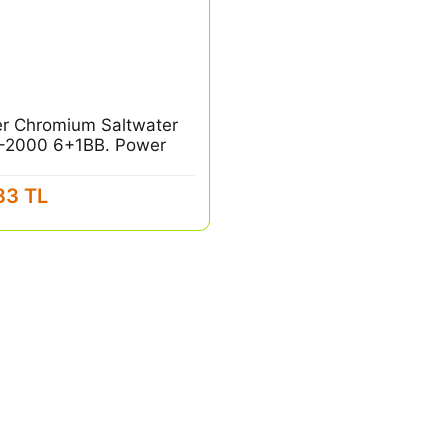
er Chromium Saltwater
2000 6+1BB. Power
inyum Olta Makinesi
33 TL