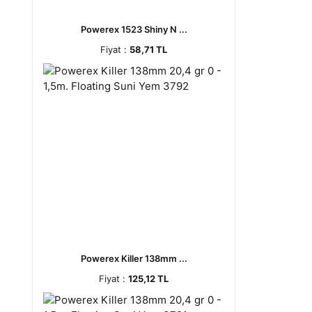
Powerex 1523 Shiny N ...
Fiyat :
58,71 TL
Powerex Killer 138mm ...
Fiyat :
125,12 TL