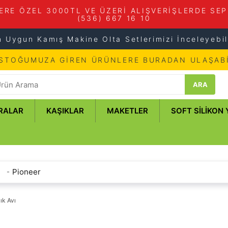
ERE ÖZEL 3000TL VE ÜZERİ ALIŞVERİŞLERDE SEP
(536) 667 16 10
n Uygun Kamış Makine Olta Setlerimizi İnceleyebili
 STOĞUMUZA GİREN ÜRÜNLERE BURADAN ULAŞABİ
ARA
RALAR
KAŞIKLAR
MAKETLER
SOFT SILIKON
Pioneer