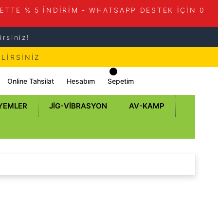
ETTE % 5 İNDİRİM - WHATSAPP DESTEK İÇİN 0
rsiniz!
LİRSİNİZ
Online Tahsilat
Hesabım
Sepetim
 YEMLER
JIG-VIBRASYON
AV-KAMP