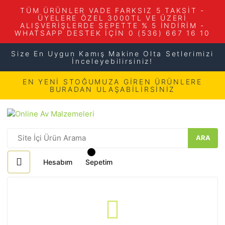
TÜM ÜRÜNLER VADE FARKSIZ 5 TAKSİT -
ÜYELERE ÖZEL 3000TL VE ÜZERİ
ALIŞVERİŞLERDE SEPETTE % 5 İNDİRİM -
WHATSAPP DESTEK İÇİN 0 (536) 667 16 10
Size En Uygun Kamış Makine Olta Setlerimizi
İnceleyebilirsiniz!
EN YENİ STOĞUMUZA GİREN ÜRÜNLERE
BURADAN ULAŞABİLİRSİNİZ
ARA
Hesabım
Sepetim